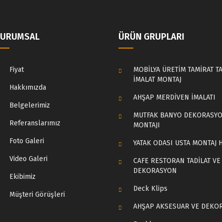
KURUMSAL
ÜRÜN GRUPLARI
Fiyat
MOBİLYA ÜRETİM TAMİRAT TA
İMALAT MONTAJ
Hakkımızda
AHŞAP MERDİVEN İMALATI
Belgelerimiz
MUTFAK BANYO DEKORASY
Referanslarımız
MONTAJI
Foto Galeri
YATAK ODASI USTA MONTAJ 
Video Galeri
CAFE RESTORAN TADİLAT VE
DEKORASYON
Ekibimiz
Deck Klips
Müşteri Görüşleri
AHŞAP AKSESUAR VE DEKO