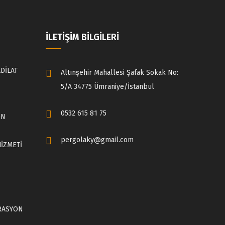
İLETİŞİM BİLGİLERİ
DİLAT
Altınşehir Mahallesi Şafak Sokak No:
5/A 34775 Ümraniye/İstanbul
0532 615 81 75
ON
pergolaky@gmail.com
HİZMETİ
RASYON